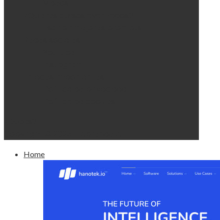
Videos
¿Quieres cursos avanzados?
Escribir mejores prompts
Redes sociales
Youtube
Instagram
Enlaces importantes
Política de privacidad
Política de cookies
¿Dudas?
Copyright © 2025 - AprendeIA
Home