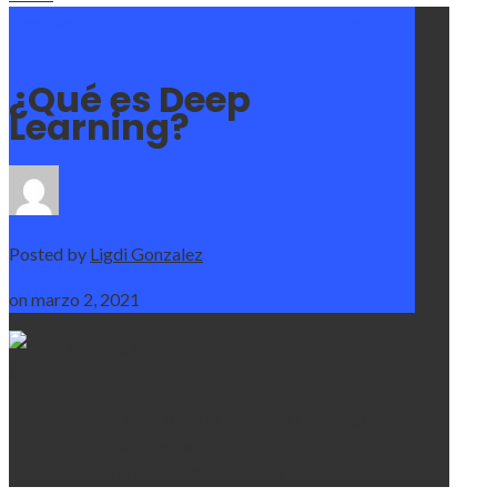
Deep Learning o Aprendizaje Profundo
Inteligencia
Artificial
¿Qué es Deep
Learning?
Posted by
Ligdi Gonzalez
on
marzo 2, 2021
Scroll Down
Previous Post
¿Qué es Machine Learning? -
Definición en español
Next Post
DBSCAN - Práctica