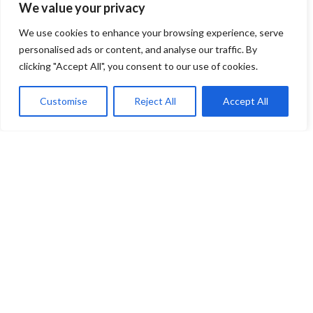
Naive Bayes
We value your privacy
We use cookies to enhance your browsing experience, serve
personalised ads or content, and analyse our traffic. By
Definición
clicking "Accept All", you consent to our use of cookies.
Un clasificador
Naive Bayes
es un modelo probabilístico de
Customise
Reject All
Accept All
Machine Learning que se utiliza para las tareas de
clasificación. Este algoritmo clasificador se basa en el
teorema de Bayes.
Ventajas
Fácil y rápido de implementar.
No requiere demasiada memoria y se puede utilizar
para el aprendizaje en línea.
Fácil de entender.